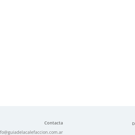
Contacta
D
nfo@guiadelacalefaccion.com.ar