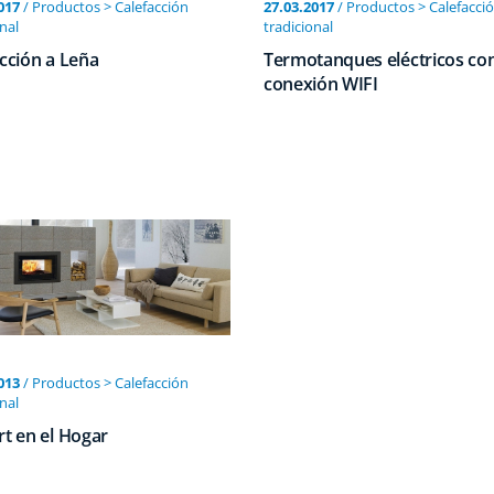
017
/ Productos > Calefacción
27.03.2017
/ Productos > Calefacci
nal
tradicional
cción a Leña
Termotanques eléctricos co
conexión WIFI
013
/ Productos > Calefacción
nal
t en el Hogar