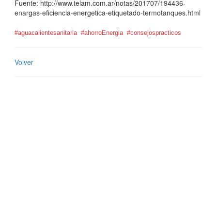
Fuente: http://www.telam.com.ar/notas/201707/194436-
enargas-eficiencia-energetica-etiquetado-termotanques.html
#aguacalientesanitaria
#ahorroEnergia
#consejospracticos
Volver