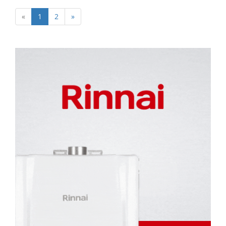
«
1
2
»