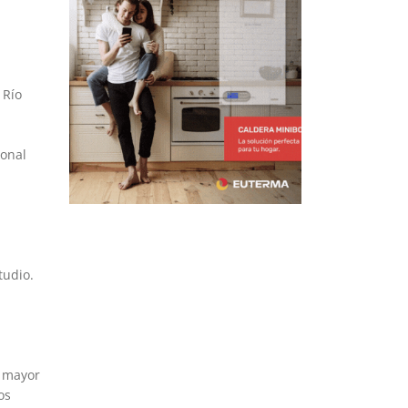
 Río
ional
tudio.
e mayor
os