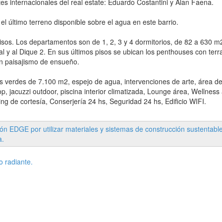
ntes internacionales del real estate: Eduardo Costantini y Alan Faena.
el último terreno disponible sobre el agua en este barrio.
 pisos. Los departamentos son de 1, 2, 3 y 4 dormitorios, de 82 a 630 m
al y al Dique 2. En sus últimos pisos se ubican los penthouses con terr
con paisajismo de ensueño.
s verdes de 7.100 m2, espejo de agua, intervenciones de arte, área d
op, jacuzzi outdoor, piscina interior climatizada, Lounge área, Wellness
ng de cortesía, Conserjería 24 hs, Seguridad 24 hs, Edificio WIFI.
n EDGE por utilizar materiales y sistemas de construcción sustentable
a.
 radiante.