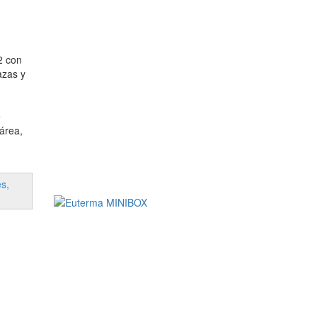
2 con
azas y
e
 área,
s,