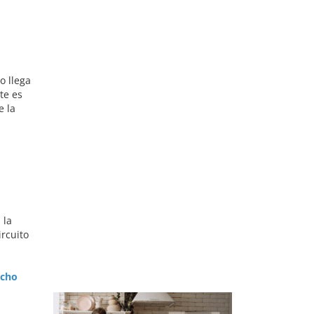
o llega
te es
e la
 la
ircuito
ucho