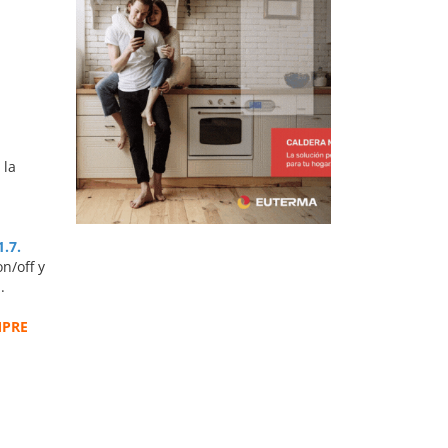
 la
1.7.
n/off y
.
MPRE