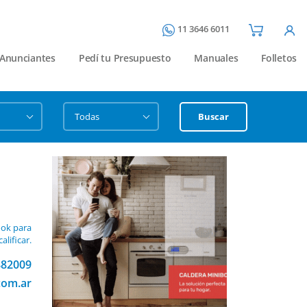
11 3646 6011
Anunciantes
Pedí tu Presupuesto
Manuales
Folletos
Buscar
ook para
calificar.
882009
com.ar