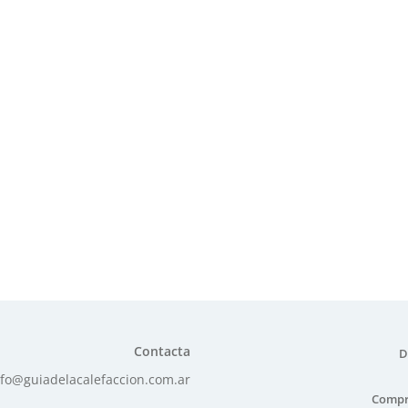
Contacta
D
nfo@guiadelacalefaccion.com.ar
Compr