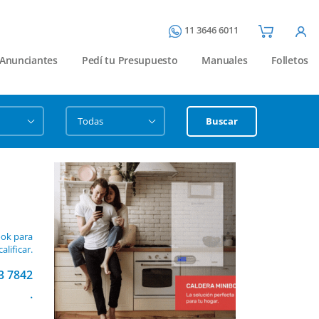
11 3646 6011
Anunciantes
Pedí tu Presupuesto
Manuales
Folletos
Buscar
ook para
calificar.
3 7842
.