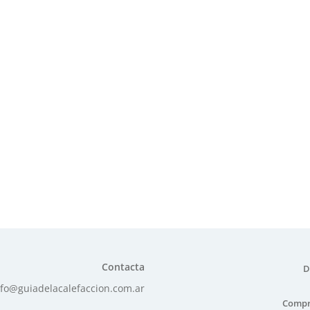
Contacta
D
nfo@guiadelacalefaccion.com.ar
Compr