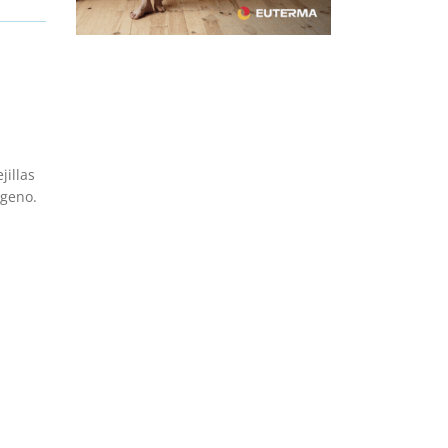
jillas
ígeno.