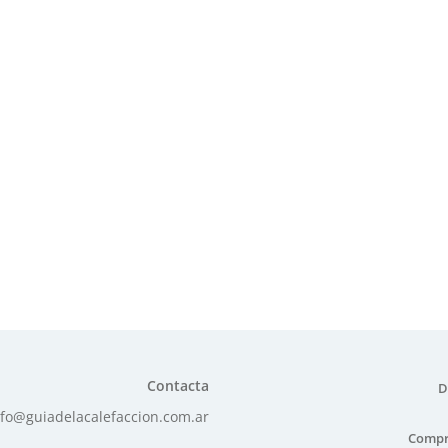
Contacta
D
nfo@guiadelacalefaccion.com.ar
Compr