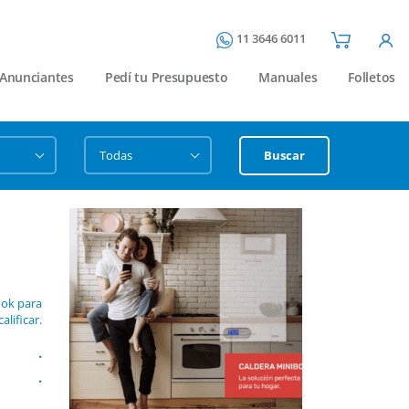
11 3646 6011
Anunciantes
Pedí tu Presupuesto
Manuales
Folletos
Buscar
ook para
calificar.
.
.