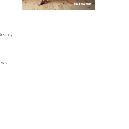
tizan y
emas