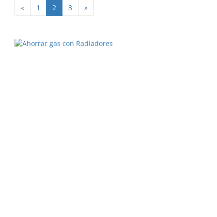
«
1
2
3
»