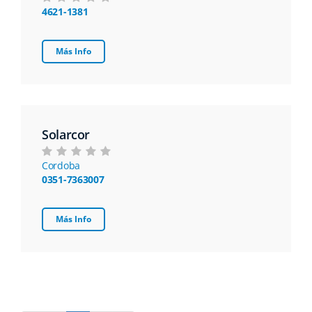
4621-1381
Más Info
Solarcor
Cordoba
0351-7363007
Más Info