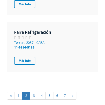
Más Info
Faire Refrigeración
Terrero 2057 - CABA
11-6384-5135
Más Info
«
1
2
3
4
5
6
7
»