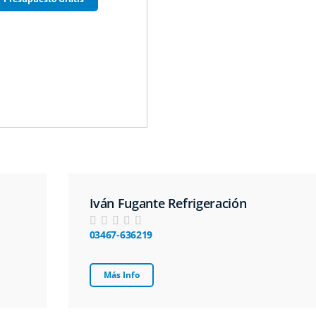
Iván Fugante Refrigeración
03467-636219
Más Info