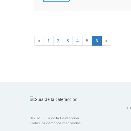
«
1
2
3
4
5
6
»
i
© 2021 Guía de la Calefacción .
Todos los derechos reservados