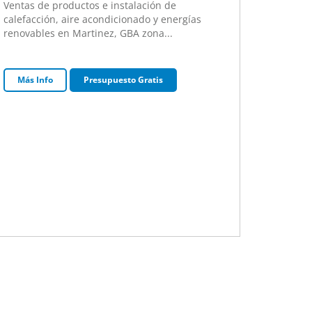
Ventas de productos e instalación de
El más c
calefacción, aire acondicionado y energí­as
personal
renovables en Martinez, GBA zona...
visita de
Más Info
Presupuesto Gratis
Más I