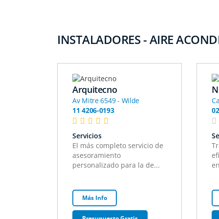
INSTALADORES - AIRE ACONDI
Arquitecno
N
Av Mitre 6549 - Wilde
Ca
11 4206-0193
02
Servicios
Se
El más completo servicio de
Tr
asesoramiento
ef
personalizado para la de...
en
Más Info
Presupuesto Gratis