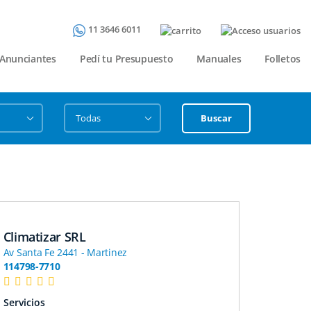
11 3646 6011
Anunciantes
Pedí tu Presupuesto
Manuales
Folletos
Buscar
Climatizar SRL
Arquit
Av Santa Fe 2441 - Martinez
Av Mitre
114798-7710
11 4206-
Servicios
Servicio