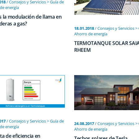
018
/ Consejos y Servicios > Guía de
de energí­a
 la modulación de llama en
lderas a gas?
18.01.2018
/ Consejos y Servicios >
Ahorro de energí­a
TERMOTANQUE SOLAR SAIA
RHEEM
017
/ Consejos y Servicios > Guía de
24.08.2017
/ Consejos y Servicios >
de energí­a
Ahorro de energí­a
ta de eficiencia en
Techos solares de Tesla,