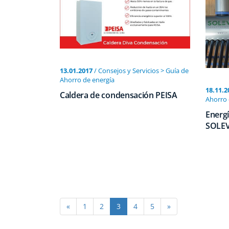
13.01.2017
/ Consejos y Servicios > Guía de
Ahorro de energí­a
18.11.2
Caldera de condensación PEISA
Ahorro 
Energí
SOLE
«
1
2
3
4
5
»