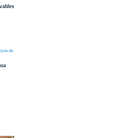
vables
 Guía de
asa